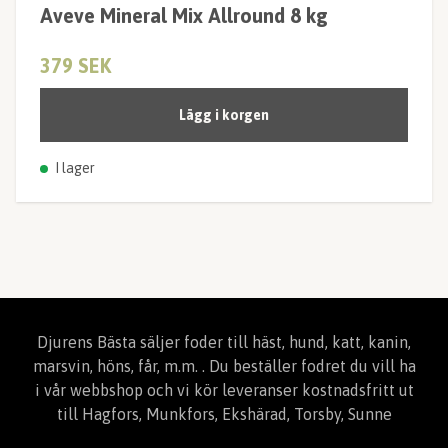
Aveve Mineral Mix Allround 8 kg
379 SEK
Lägg i korgen
I lager
Djurens Bästa säljer foder till häst, hund, katt, kanin,
marsvin, höns, får, m.m. . Du beställer fodret du vill ha
i vår webbshop och vi kör leveranser kostnadsfritt ut
till Hagfors, Munkfors, Ekshärad, Torsby, Sunne