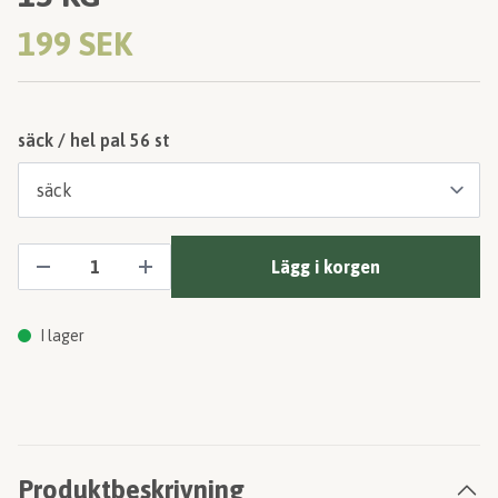
199 SEK
säck / hel pal 56 st
Lägg i korgen
I lager
Produktbeskrivning