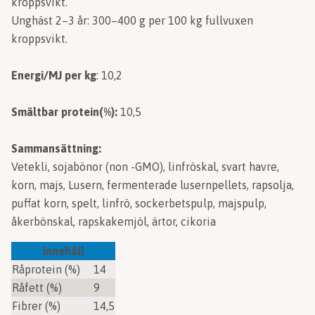
kroppsvikt.
Unghäst 2–3 år: 300–400 g per 100 kg fullvuxen
kroppsvikt.
Energi/MJ per kg
: 10,2
Smältbar protein(%):
10,5
Sammansättning:
Vetekli, sojabönor (non -GMO), linfröskal, svart havre,
korn, majs, Lusern, fermenterade lusernpellets, rapsolja,
puffat korn, spelt, linfrö, sockerbetspulp, majspulp,
åkerbönskal, rapskakemjöl, ärtor, cikoria
Innehåll
Råprotein (%)
14
Råfett (%)
9
Fibrer (%)
14,5