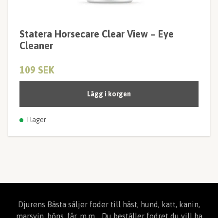
Statera Horsecare Clear View – Eye
Cleaner
109 SEK
Lägg i korgen
I lager
Djurens Bästa säljer foder till häst, hund, katt, kanin,
marsvin, höns, får, m.m. . Du beställer fodret du vill ha